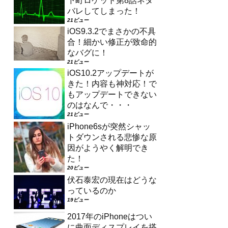
下町ロケット第8話ネタ
バレしてしまった！
21ビュー
iOS9.3.2でまさかの不具
合！細かい修正が致命的
なバグに！
21ビュー
iOS10.2アップデートが
きた！内容も神対応！で
もアップデートできない
のはなんで・・・
21ビュー
iPhone6sが突然シャッ
トダウンされる悲惨な原
因がようやく解明でき
た！
20ビュー
伏石泰宏の現在はどうな
っているのか
19ビュー
2017年のiPhoneはつい
に曲面ディスプレイを搭