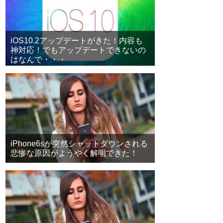
iOS10.2アップデートがきた！内容も
神対応！でもアップデートできないの
はなんで・・・
iPhone6sが突然シャットダウンされる
悲惨な原因がようやく解明できた！