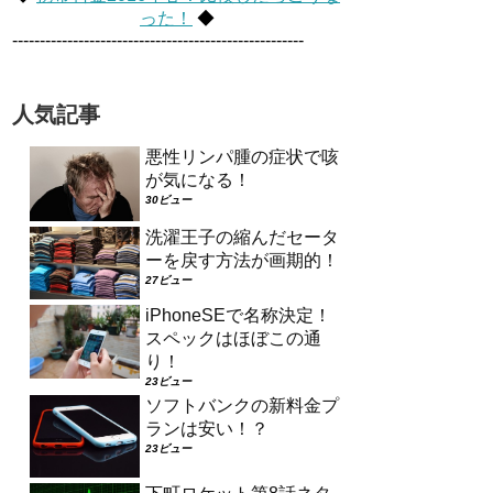
った！
◆
-----------------------------------------------------
人気記事
悪性リンパ腫の症状で咳
が気になる！
30ビュー
洗濯王子の縮んだセータ
ーを戻す方法が画期的！
27ビュー
iPhoneSEで名称決定！
スペックはほぼこの通
り！
23ビュー
ソフトバンクの新料金プ
ランは安い！？
23ビュー