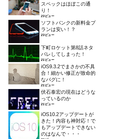
スペックはほぼこの通
り！
23ビュー
ソフトバンクの新料金プ
ランは安い！？
23ビュー
下町ロケット第8話ネタ
バレしてしまった！
21ビュー
iOS9.3.2でまさかの不具
合！細かい修正が致命的
なバグに！
21ビュー
伏石泰宏の現在はどうな
っているのか
21ビュー
iOS10.2アップデートが
きた！内容も神対応！で
もアップデートできない
のはなんで・・・