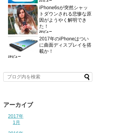
21ビュー
iPhone6sが突然シャッ
トダウンされる悲惨な原
因がようやく解明でき
た！
20ビュー
2017年のiPhoneはつい
に曲面ディスプレイを搭
載か！
19ビュー
アーカイブ
2017年
1月