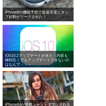
iPhone8の機能予想で急速充電とタッ
プ起動がリークされた！
iOS10.2アップデートがきた！内容も
神対応！でもアップデートできないの
はなんで・・・
iPhone6sが突然シャットダウンされる