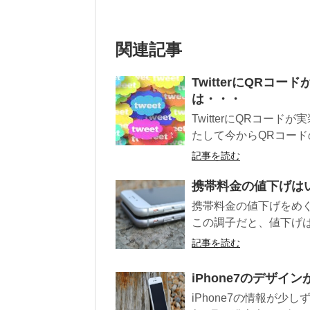
関連記事
TwitterにQR
は・・・
TwitterにQRコー
たして今からQRコー
記事を読む
携帯料金の値下げは
携帯料金の値下げをめ
この調子だと、値下げは
記事を読む
iPhone7のデザ
iPhone7の情報が少