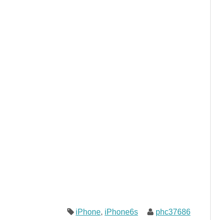
iPhone
,
iPhone6s
phc37686