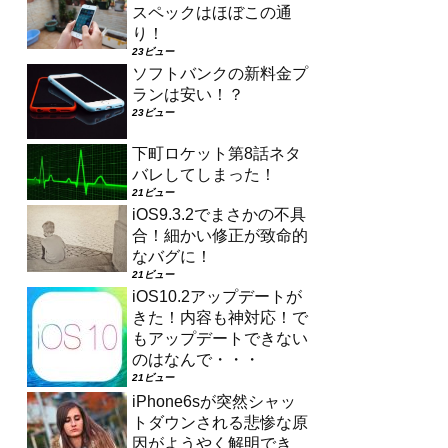
スペックはほぼこの通
り！
23ビュー
ソフトバンクの新料金プ
ランは安い！？
23ビュー
下町ロケット第8話ネタ
バレしてしまった！
21ビュー
iOS9.3.2でまさかの不具
合！細かい修正が致命的
なバグに！
21ビュー
iOS10.2アップデートが
きた！内容も神対応！で
もアップデートできない
のはなんで・・・
21ビュー
iPhone6sが突然シャッ
トダウンされる悲惨な原
因がようやく解明でき