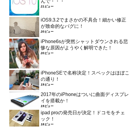
んで・・・
21ビュー
iOS9.3.2でまさかの不具合！細かい修正
が致命的なバグに！
20ビュー
iPhone6sが突然シャットダウンされる悲
惨な原因がようやく解明できた！
20ビュー
iPhoneSEで名称決定！スペックはほぼこ
の通り！
19ビュー
2017年のiPhoneはついに曲面ディスプレ
イを搭載か！
19ビュー
ipad proの発売日が決定！ドコモをチェ
ック！
18ビュー