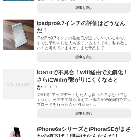
記事を読む
ipadpro9.7インチの評価はどうなん
だ！
iPadPro9.7インチの発売日が迫ってきている中で、
すでに予約をした人も多くいるようです。私も欲し
い！と考えていますが、まだ予約して...
記事を読む
iOS10で不具合！Wifi経由で文鎮化！
さらにWifiが繋がりにくくなると
か・・・
iOS10にアップデートした人も多いのではないでし
ょうか。その中で最近増えているのがWifi経由でアッ
プロードを行った人がiPhone・...
記事を読む
iPhone6sシリーズとiPhoneSEがまさ
かの値下げ！理由はなんなんだ！