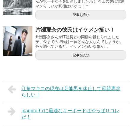
んが第一子女子を出産しましたね！ 今回の夫は電通
マンらしいが真相はいかに！？
記事を読む
片瀬那奈の彼氏はイケメン揃い！
片瀬那奈さんがIT社長との同棲を報じられました
が、今までの彼氏は一体どんな人なんでしょうか。
色々調べていると、イケメン揃いな気が...
記事を読む
江角マキコの現在は芸能界を休止して母親専念
らしい！
ipadpro9.7に最適なキーボードはやっぱりコレ
だ！