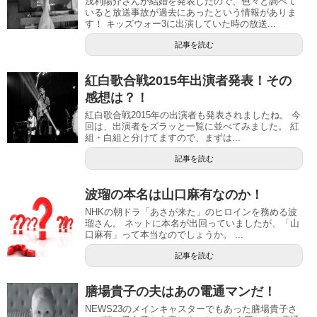
浅利陽介さんが結婚を発表したので、色々と調べて
いると放送事故が過去にあったという情報がありま
す！ キッズウォー3に出演していた時の放送...
記事を読む
紅白歌合戦2015年出演者発表！その
感想は？！
紅白歌合戦2015年の出演者も発表されましたね。 今
回は、出演者をズラッと一覧に並べてみました。 紅
組・白組と分けてますので、まずは...
記事を読む
波瑠の本名は山口麻有なのか！
NHKの朝ドラ「あさが来た」のヒロインを務める波
瑠さん。 ネットに本名が出回っていましたが、「山
口麻有」って本当なのでしょうか。 ...
記事を読む
膳場貴子の夫はあの電通マンだ！
NEWS23のメインキャスターでもあった膳場貴子さ