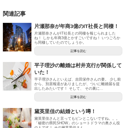
関連記事
片瀬那奈が年商3億のIT社長と同棲！
片瀬那奈さんがIT社長との同棲を報じられました
ね！ しかも年商3億とかすごいですね！ いつごろか
ら同棲していたのでしょうか。
記事を読む
平子理沙の離婚は村井克行が関係して
いた！
平子理沙さんといえば、吉田栄作さんの妻。 少し前
から、別居報道がありましたが、ついに離婚届を提
出したみたいです！ そして、 その裏に...
記事を読む
黛英里佳の結婚という噂！
黛英里佳さんと言ってもピンとこないですね。。。
「秘密の県民SHOW」のショートドラマの奥さん役
の人です！ その黛英里佳さん...