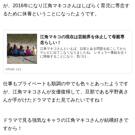
が、2016年になり江角マキコさんはしばらく育児に専念す
るために休養ということになったようです。
江角マキコの現在は芸能界を休止して母親専
念らしい！
江角マキコさんといえば、以前とある問題を起こしてから
テレビに出てこなくなりましたね。 レギュラー番組を次々
に降板することになり、気づけ...
infopic.xyz
仕事もプライベートも順調の中でも色々とあったようです
が、江角マキコさんが女優復帰して、旦那である平野眞さ
んが手がけたドラマでまた見てみたいですね！
ドラマで見る強気なキャラの江角マキコさんが結構好きで
すから！