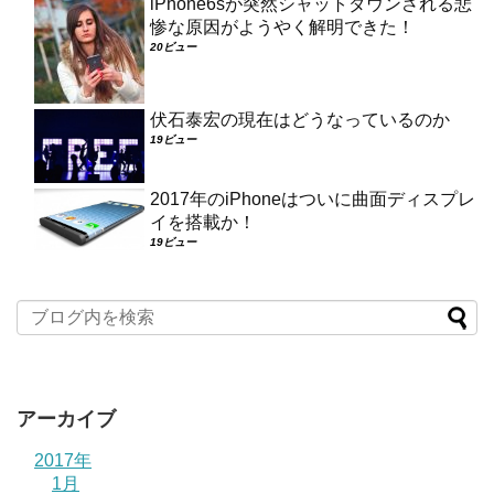
iPhone6sが突然シャットダウンされる悲
惨な原因がようやく解明できた！
20ビュー
伏石泰宏の現在はどうなっているのか
19ビュー
2017年のiPhoneはついに曲面ディスプレ
イを搭載か！
19ビュー
アーカイブ
2017年
1月