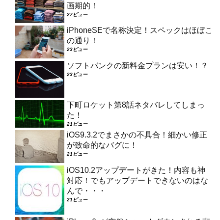
画期的！
27ビュー
iPhoneSEで名称決定！スペックはほぼこ
の通り！
23ビュー
ソフトバンクの新料金プランは安い！？
23ビュー
下町ロケット第8話ネタバレしてしまっ
た！
21ビュー
iOS9.3.2でまさかの不具合！細かい修正
が致命的なバグに！
21ビュー
iOS10.2アップデートがきた！内容も神
対応！でもアップデートできないのはな
んで・・・
21ビュー