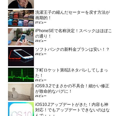
洗濯王子の縮んだセーターを戻す方法が
画期的！
27ビュー
iPhoneSEで名称決定！スペックはほぼこ
の通り！
23ビュー
ソフトバンクの新料金プランは安い！？
23ビュー
下町ロケット第8話ネタバレしてしまっ
た！
21ビュー
iOS9.3.2でまさかの不具合！細かい修正
が致命的なバグに！
21ビュー
iOS10.2アップデートがきた！内容も神
対応！でもアップデートできないのはな
んで・・・