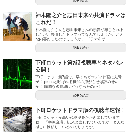
記事を読む
神木隆之介と志田未来の共演ドラマは
これだ！
神木隆之介さんと志田未来さんの熱愛が報じられま
したが、共演したドラマってなんでしょうか。どん
な内容だったのでしょうか。 ドラマをサ...
記事を読む
下町ロケット第7話視聴率とネタバレ
公開！
下町ロケット第7話で、早くもガウディ計画に支障
が！ pmeaと呼ばれる機関の嫌がらせは誰のせい
か！ 順調な視聴率はどうなったのか！ ...
記事を読む
下町ロケットドラマ版の視聴率速報！
下町ロケットが高い視聴率をたたき出しています
ね！ 「半沢直樹」以来と言われていますが、どんな
感じに推移しているのでしょうか。