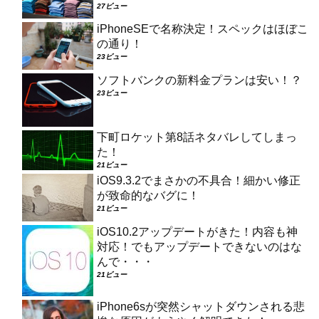
27ビュー
iPhoneSEで名称決定！スペックはほぼこ
の通り！
23ビュー
ソフトバンクの新料金プランは安い！？
23ビュー
下町ロケット第8話ネタバレしてしまっ
た！
21ビュー
iOS9.3.2でまさかの不具合！細かい修正
が致命的なバグに！
21ビュー
iOS10.2アップデートがきた！内容も神
対応！でもアップデートできないのはな
んで・・・
21ビュー
iPhone6sが突然シャットダウンされる悲