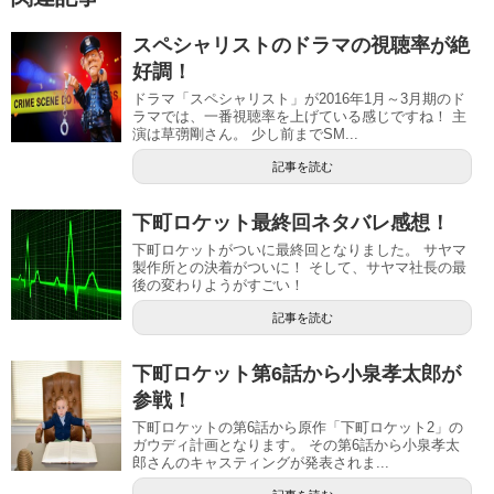
スペシャリストのドラマの視聴率が絶
好調！
ドラマ「スペシャリスト」が2016年1月～3月期のド
ラマでは、一番視聴率を上げている感じですね！ 主
演は草彅剛さん。 少し前までSM...
記事を読む
下町ロケット最終回ネタバレ感想！
下町ロケットがついに最終回となりました。 サヤマ
製作所との決着がついに！ そして、サヤマ社長の最
後の変わりようがすごい！
記事を読む
下町ロケット第6話から小泉孝太郎が
参戦！
下町ロケットの第6話から原作「下町ロケット2」の
ガウディ計画となります。 その第6話から小泉孝太
郎さんのキャスティングが発表されま...