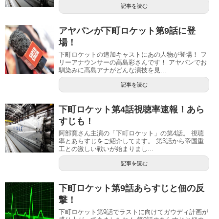
記事を読む
アヤパンが下町ロケット第9話に登
場！
下町ロケットの追加キャストにあの人物が登場！ フ
リーアナウンサーの高島彩さんです！ アヤパンでお
馴染みに高島アナがどんな演技を見...
記事を読む
下町ロケット第4話視聴率速報！あら
すじも！
阿部寛さん主演の「下町ロケット」の第4話。 視聴
率とあらすじをご紹介してます。 第3話から帝国重
工との激しい戦いが始まりまし...
記事を読む
下町ロケット第9話あらすじと佃の反
撃！
下町ロケット第9話でラストに向けてガウディ計画が