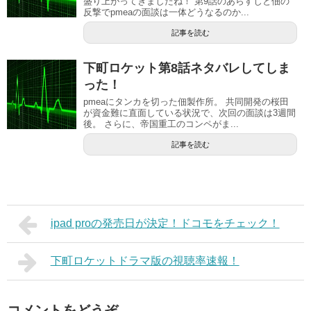
盛り上がってきましたね！ 第9話のあらすじと佃の
反撃でpmeaの面談は一体どうなるのか...
記事を読む
下町ロケット第8話ネタバレしてしま
った！
pmeaにタンカを切った佃製作所。 共同開発の桜田
が資金難に直面している状況で、次回の面談は3週間
後。 さらに、帝国重工のコンペがま...
記事を読む
ipad proの発売日が決定！ドコモをチェック！
下町ロケットドラマ版の視聴率速報！
コメントをどうぞ