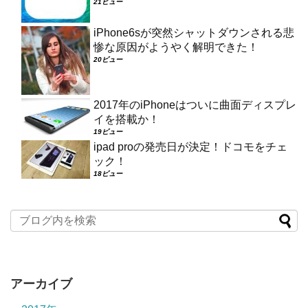
21ビュー
iPhone6sが突然シャットダウンされる悲
惨な原因がようやく解明できた！
20ビュー
2017年のiPhoneはついに曲面ディスプレ
イを搭載か！
19ビュー
ipad proの発売日が決定！ドコモをチェ
ック！
18ビュー
アーカイブ