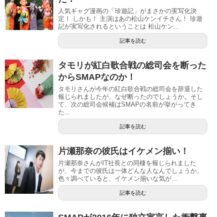
人気ギャグ漫画の「珍遊記」がまさかの実写化決
定！ しかも！ 主演はあの松山ケンイチさん！ 珍遊
記が実写化されるということは 松山ケン...
記事を読む
タモリが紅白歌合戦の総司会を断った
からSMAPなのか！
タモリさんが今年の紅白歌合戦の総司会を辞退した
報じられましたが、なぜ断ったのでしょうか。そし
て、次の総司会候補はSMAPの名前が挙がってき
た...
記事を読む
片瀬那奈の彼氏はイケメン揃い！
片瀬那奈さんがIT社長との同棲を報じられました
が、今までの彼氏は一体どんな人なんでしょうか。
色々調べていると、イケメン揃いな気が...
記事を読む