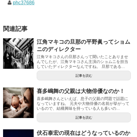
phc37686
関連記事
江角マキコの旦那の平野眞ってショム
ニのディレクター
江角マキコさんの旦那さんって聞いたことありませ
んでしたが、江角マキコさん主演のショムニを担当
していたディレクターなんですね。 旦那である...
記事を読む
喜多嶋舞の父親は大物俳優なのか！
喜多嶋舞さんといえば、息子の父親の問題で話題に
なっていますね。 元夫や大物俳優の名前が挙がって
いるので、結構興味を持っている人も多いの...
記事を読む
伏石泰宏の現在はどうなっているのか