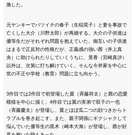
換した。
元ヤンキーでバツイチの春子（生稲晃子）と妻を事故で
亡くした大介（川野太郎）が再婚する。大介の子供達は
優等生だがそれぞれ問題を抱えていた。御互いの子供達
はまるで正反対の性格だが、正義感の強い茜（井上真
央）に助けられたりしていくうちに、里香（宮崎真汐）
以外は、次第に打ち解けていく。そんな今井家を中心に
世の不正や学校（教育）問題に立ち向かう。
3作目では2作目で初登場した翼（斉藤祥太）と茜の恋愛
模様を中心に描く。4作目では翼の実弟で双子の一也
（斉藤慶太）が登場し、翼とほぼ瓜二つの顔つきからト
ラブルを巻き起こす。また、親子関係にギクシャクして
悩んでいた優等生の黒木（崎本大海）が登場し、茜が好
意を抱いた時もあった。