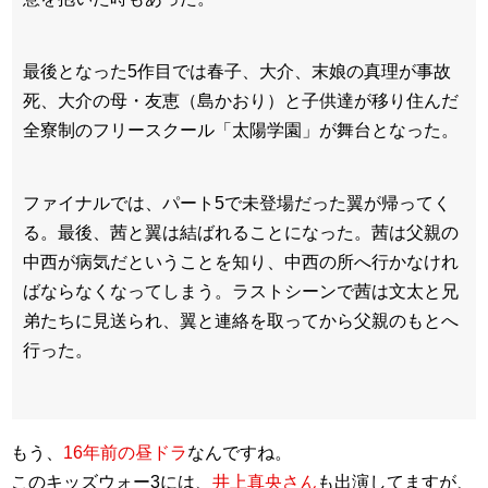
最後となった5作目では春子、大介、末娘の真理が事故
死、大介の母・友恵（島かおり）と子供達が移り住んだ
全寮制のフリースクール「太陽学園」が舞台となった。
ファイナルでは、パート5で未登場だった翼が帰ってく
る。最後、茜と翼は結ばれることになった。茜は父親の
中西が病気だということを知り、中西の所へ行かなけれ
ばならなくなってしまう。ラストシーンで茜は文太と兄
弟たちに見送られ、翼と連絡を取ってから父親のもとへ
行った。
もう、
16年前の昼ドラ
なんですね。
このキッズウォー3には、
井上真央さん
も出演してますが、