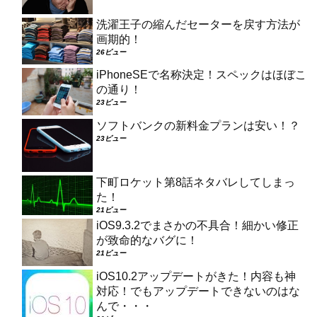
洗濯王子の縮んだセーターを戻す方法が
画期的！
26ビュー
iPhoneSEで名称決定！スペックはほぼこ
の通り！
23ビュー
ソフトバンクの新料金プランは安い！？
23ビュー
下町ロケット第8話ネタバレしてしまっ
た！
21ビュー
iOS9.3.2でまさかの不具合！細かい修正
が致命的なバグに！
21ビュー
iOS10.2アップデートがきた！内容も神
対応！でもアップデートできないのはな
んで・・・