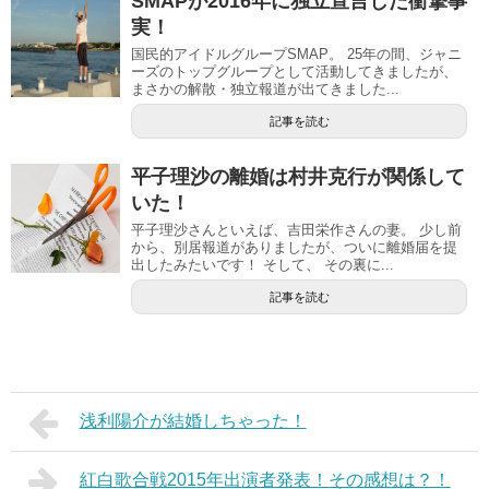
SMAPが2016年に独立宣言した衝撃事
実！
国民的アイドルグループSMAP。 25年の間、ジャニ
ーズのトップグループとして活動してきましたが、
まさかの解散・独立報道が出てきました...
記事を読む
平子理沙の離婚は村井克行が関係して
いた！
平子理沙さんといえば、吉田栄作さんの妻。 少し前
から、別居報道がありましたが、ついに離婚届を提
出したみたいです！ そして、 その裏に...
記事を読む
浅利陽介が結婚しちゃった！
紅白歌合戦2015年出演者発表！その感想は？！