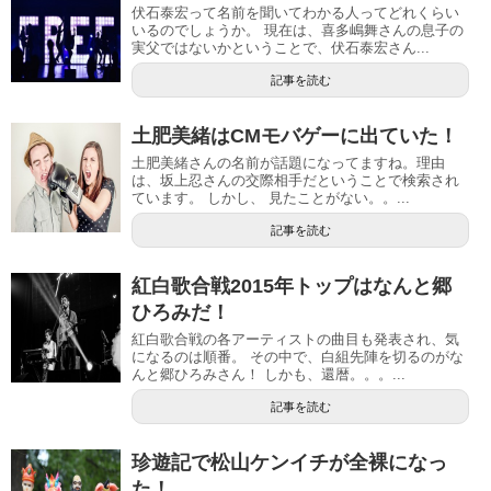
伏石泰宏って名前を聞いてわかる人ってどれくらい
いるのでしょうか。 現在は、喜多嶋舞さんの息子の
実父ではないかということで、伏石泰宏さん...
記事を読む
土肥美緒はCMモバゲーに出ていた！
土肥美緒さんの名前が話題になってますね。理由
は、坂上忍さんの交際相手だということで検索され
ています。 しかし、 見たことがない。。...
記事を読む
紅白歌合戦2015年トップはなんと郷
ひろみだ！
紅白歌合戦の各アーティストの曲目も発表され、気
になるのは順番。 その中で、白組先陣を切るのがな
んと郷ひろみさん！ しかも、還暦。。。...
記事を読む
珍遊記で松山ケンイチが全裸になっ
た！