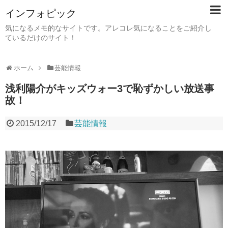
インフォピック
気になるメモ的なサイトです。アレコレ気になることをご紹介し
ているだけのサイト！
ホーム
芸能情報
浅利陽介がキッズウォー3で恥ずかしい放送事
故！
2015/12/17
芸能情報