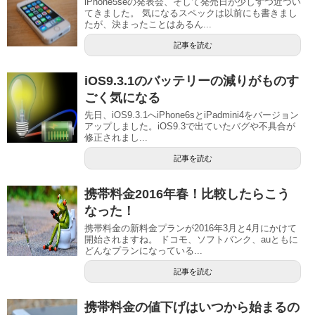
iPhone5seの発表会、そして発売日が少しずつ近づい
てきました。 気になるスペックは以前にも書きまし
たが、決まったことはあるん...
記事を読む
iOS9.3.1のバッテリーの減りがものす
ごく気になる
先日、iOS9.3.1へiPhone6sとiPadmini4をバージョン
アップしました。iOS9.3で出ていたバグや不具合が
修正されまし...
記事を読む
携帯料金2016年春！比較したらこう
なった！
携帯料金の新料金プランが2016年3月と4月にかけて
開始されますね。 ドコモ、ソフトバンク、auともに
どんなプランになっている...
記事を読む
携帯料金の値下げはいつから始まるの