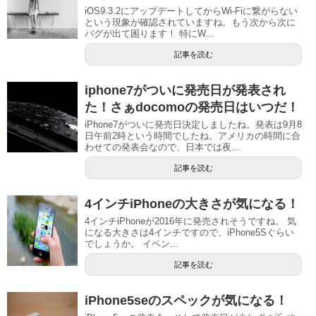
iOS9.3.2にアップデートしてからWi-Fiに繋がらない
という現象が確認されていますね。もう次から次に
バグが出て困ります！ 特にW...
記事を読む
iphone7がついに発売日が発表され
た！さぁdocomoの発売日はいつだ！
iPhone7がついに発売日決定しましたね。発表は9月8
日午前2時という時間でしたね。アメリカの時間に合
わせての発表会なので、日本では夜...
記事を読む
4インチiPhoneの大きさが気になる！
4インチiPhoneが2016年に発売されそうですね。 気
になる大きさは4インチですので、iPhone5Sぐらい
でしょうか。 イベン...
記事を読む
iPhone5seのスペックが気になる！