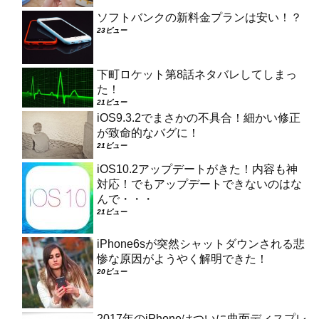
ソフトバンクの新料金プランは安い！？
23ビュー
下町ロケット第8話ネタバレしてしまっ
た！
21ビュー
iOS9.3.2でまさかの不具合！細かい修正
が致命的なバグに！
21ビュー
iOS10.2アップデートがきた！内容も神
対応！でもアップデートできないのはな
んで・・・
21ビュー
iPhone6sが突然シャットダウンされる悲
惨な原因がようやく解明できた！
20ビュー
2017年のiPhoneはついに曲面ディスプレ