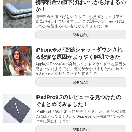
携帯料金の値下げはいつから始まるの
か！
携帯料金の値下げをめぐって、総務省とキャリアの
意見が分かれていますね。 この調子だと、値下げは
いつから始まるのかもわかりませんね。キ...
記事を読む
iPhone6sが突然シャットダウンされ
る悲惨な原因がようやく解明できた！
AppleがiPhone6sが突然シャットダウンされる原因を
突き止めたようです。時間がかかりましたね。原因
がわかると意外とスッキリするもの...
記事を読む
iPadPro9.7のレビューを見つけたの
でまとめてみました！
iPadPro9.7が3月31日に発売されました。まだ私は購
入には至ってませんが、Applepencilや動作的なもの
は常に気にしてます...
記事を読む