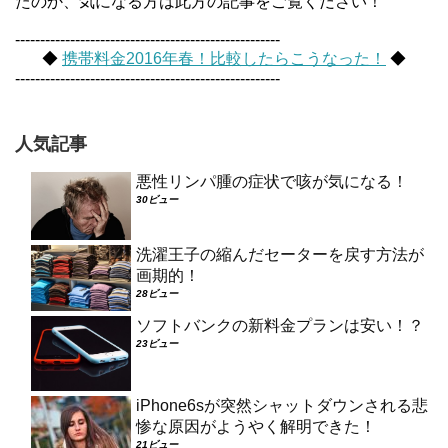
たのか、気になる方は此方の記事をご覧ください！
-----------------------------------------------------
◆
携帯料金2016年春！比較したらこうなった！
◆
-----------------------------------------------------
人気記事
悪性リンパ腫の症状で咳が気になる！
30ビュー
洗濯王子の縮んだセーターを戻す方法が
画期的！
28ビュー
ソフトバンクの新料金プランは安い！？
23ビュー
iPhone6sが突然シャットダウンされる悲
惨な原因がようやく解明できた！
21ビュー