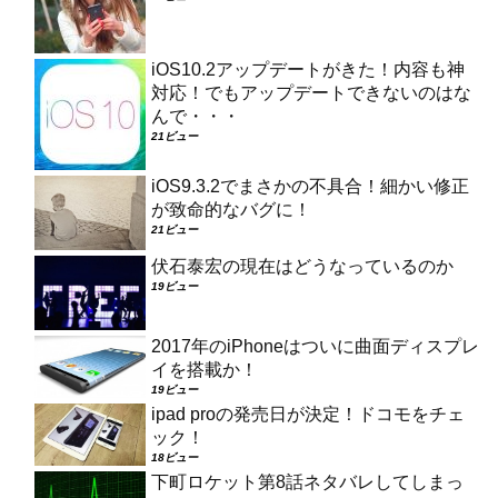
iOS10.2アップデートがきた！内容も神
対応！でもアップデートできないのはな
んで・・・
21ビュー
iOS9.3.2でまさかの不具合！細かい修正
が致命的なバグに！
21ビュー
伏石泰宏の現在はどうなっているのか
19ビュー
2017年のiPhoneはついに曲面ディスプレ
イを搭載か！
19ビュー
ipad proの発売日が決定！ドコモをチェ
ック！
18ビュー
下町ロケット第8話ネタバレしてしまっ