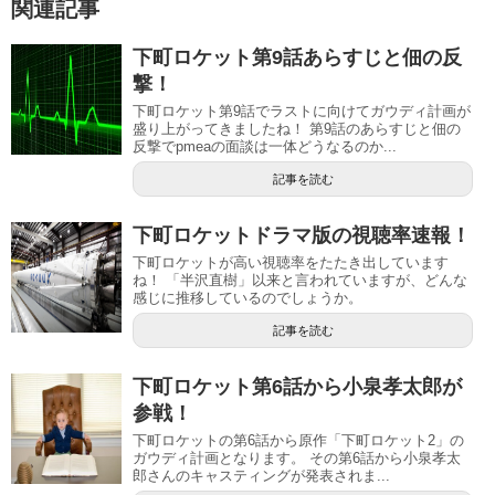
関連記事
下町ロケット第9話あらすじと佃の反
撃！
下町ロケット第9話でラストに向けてガウディ計画が
盛り上がってきましたね！ 第9話のあらすじと佃の
反撃でpmeaの面談は一体どうなるのか...
記事を読む
下町ロケットドラマ版の視聴率速報！
下町ロケットが高い視聴率をたたき出しています
ね！ 「半沢直樹」以来と言われていますが、どんな
感じに推移しているのでしょうか。
記事を読む
下町ロケット第6話から小泉孝太郎が
参戦！
下町ロケットの第6話から原作「下町ロケット2」の
ガウディ計画となります。 その第6話から小泉孝太
郎さんのキャスティングが発表されま...