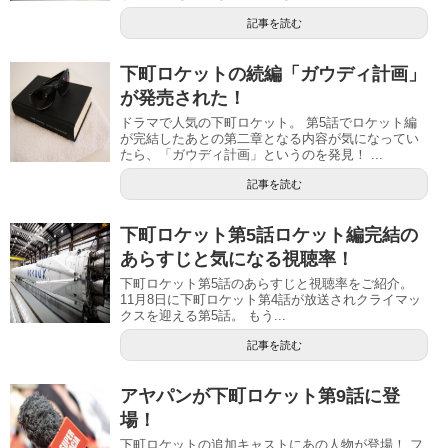
記事を読む
下町ロケットの続編「ガウディ計画」
が発売された！
ドラマで人気の下町ロケット。 第5話でロケット編
が完結したあとの第二章となる内容が気になってい
たら、「ガウディ計画」というのを発見！ ...
記事を読む
下町ロケット第5話ロケット編完結の
あらすじと気になる視聴率！
下町ロケット第5話のあらすじと視聴率をご紹介。
11月8日に下町ロケット第4話が放送されクライマッ
クスを迎える第5話。 もう...
記事を読む
アヤパンが下町ロケット第9話に登
場！
下町ロケットの追加キャストにあの人物が登場！ フ