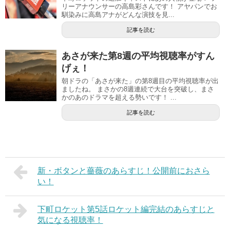
リーアナウンサーの高島彩さんです！ アヤパンでお
馴染みに高島アナがどんな演技を見...
記事を読む
あさが来た第8週の平均視聴率がすん
げぇ！
朝ドラの「あさが来た」の第8週目の平均視聴率が出
ましたね。 まさかの8週連続で大台を突破し、まさ
かのあのドラマを超える勢いです！ ...
記事を読む
新・ボタンと薔薇のあらすじ！公開前におさら
い！
下町ロケット第5話ロケット編完結のあらすじと
気になる視聴率！