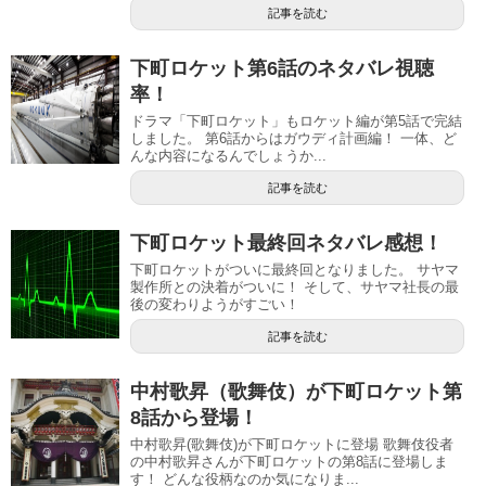
記事を読む
下町ロケット第6話のネタバレ視聴
率！
ドラマ「下町ロケット」もロケット編が第5話で完結
しました。 第6話からはガウディ計画編！ 一体、ど
んな内容になるんでしょうか...
記事を読む
下町ロケット最終回ネタバレ感想！
下町ロケットがついに最終回となりました。 サヤマ
製作所との決着がついに！ そして、サヤマ社長の最
後の変わりようがすごい！
記事を読む
中村歌昇（歌舞伎）が下町ロケット第
8話から登場！
中村歌昇(歌舞伎)が下町ロケットに登場 歌舞伎役者
の中村歌昇さんが下町ロケットの第8話に登場しま
す！ どんな役柄なのか気になりま...