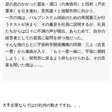
原の息のかかった盟友・溝口（六角慎司）と田村（戸次
重幸）を引き連れ、意気揚々と佃製作所に向かう。
一方の佃は、バルブシステム供給のための帝国重工が行
うテストが決まり、その趣旨を社員に説明するが、社員
たちからは口々に不満の声が噴出。あらためて、自分の
経営者としての資質に疑問を持つ佃だった。
そんな佃のもとに宇宙科学開発機構の同期・三上（吉見
一豊）から連絡が入り、「もう一度一緒に、宇宙に挑戦
しよう」と、研究所に戻るよう持ちかけられる。その言
葉を聞いた佃は……。
大手企業ならではの社内の動きですね。。。