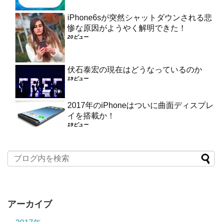
iPhone6sが突然シャットダウンされる悲
惨な原因がようやく解明できた！
20ビュー
伏石泰宏の現在はどうなっているのか
19ビュー
2017年のiPhoneはついに曲面ディスプレ
イを搭載か！
19ビュー
アーカイブ