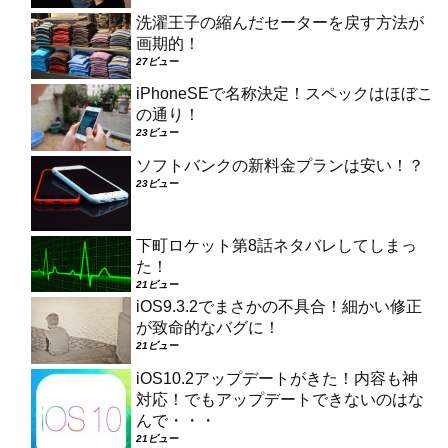
洗濯王子の縮んだセーターを戻す方法が
画期的！
27ビュー
iPhoneSEで名称決定！スペックはほぼこ
の通り！
23ビュー
ソフトバンクの新料金プランは安い！？
23ビュー
下町ロケット第8話ネタバレしてしまっ
た！
21ビュー
iOS9.3.2でまさかの不具合！細かい修正
が致命的なバグに！
21ビュー
iOS10.2アップデートがきた！内容も神
対応！でもアップデートできないのはな
んで・・・
21ビュー