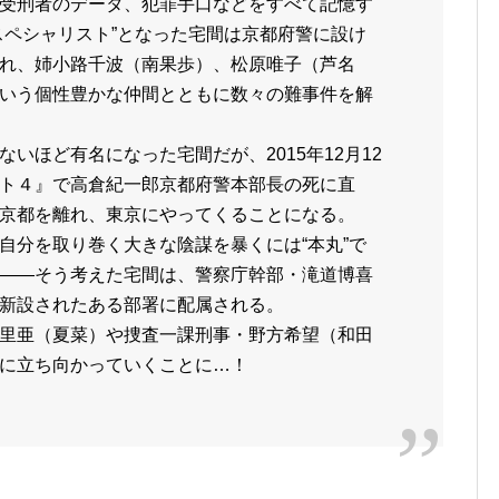
受刑者のデータ、犯罪手口などをすべて記憶す
スペシャリスト”となった宅間は京都府警に設け
れ、姉小路千波（南果歩）、松原唯子（芦名
いう個性豊かな仲間とともに数々の難事件を解
いほど有名になった宅間だが、2015年12月12
ト４』で高倉紀一郎京都府警本部長の死に直
京都を離れ、東京にやってくることになる。
自分を取り巻く大きな陰謀を暴くには“本丸”で
――そう考えた宅間は、警察庁幹部・滝道博喜
新設されたある部署に配属される。
里亜（夏菜）や捜査一課刑事・野方希望（和田
に立ち向かっていくことに…！