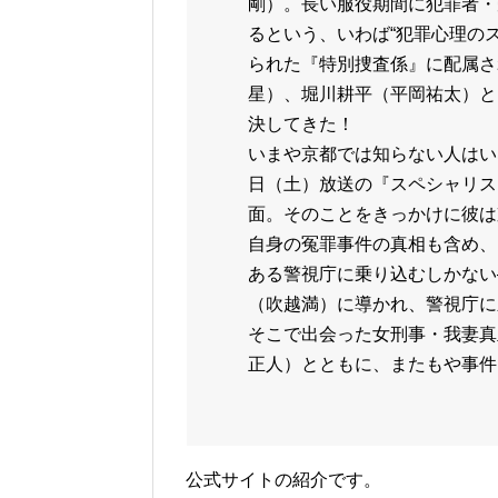
剛）。長い服役期間に犯罪者・
るという、いわば“犯罪心理の
られた『特別捜査係』に配属さ
星）、堀川耕平（平岡祐太）と
決してきた！
いまや京都では知らない人はいな
日（土）放送の『スペシャリス
面。そのことをきっかけに彼は
自身の冤罪事件の真相も含め、
ある警視庁に乗り込むしかない
（吹越満）に導かれ、警視庁に
そこで出会った女刑事・我妻真
正人）とともに、またもや事件
公式サイトの紹介です。