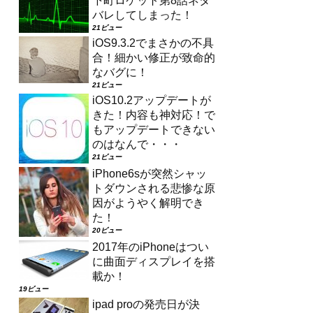
下町ロケット第8話ネタ
バレしてしまった！
21ビュー
iOS9.3.2でまさかの不具
合！細かい修正が致命的
なバグに！
21ビュー
iOS10.2アップデートが
きた！内容も神対応！で
もアップデートできない
のはなんで・・・
21ビュー
iPhone6sが突然シャッ
トダウンされる悲惨な原
因がようやく解明でき
た！
20ビュー
2017年のiPhoneはつい
に曲面ディスプレイを搭
載か！
19ビュー
ipad proの発売日が決