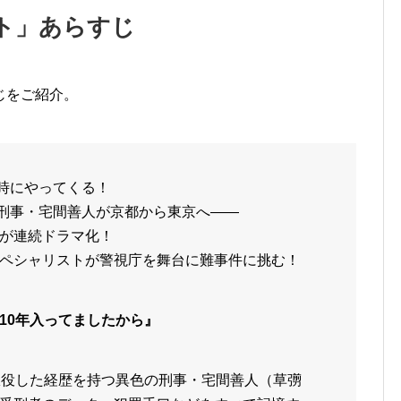
ト」あらすじ
じをご紹介。
９時にやってくる！
”刑事・宅間善人が京都から東京へ――
が連続ドラマ化！
ペシャリストが警視庁を舞台に難事件に挑む！
10年入ってましたから』
服役した経歴を持つ異色の刑事・宅間善人（草彅