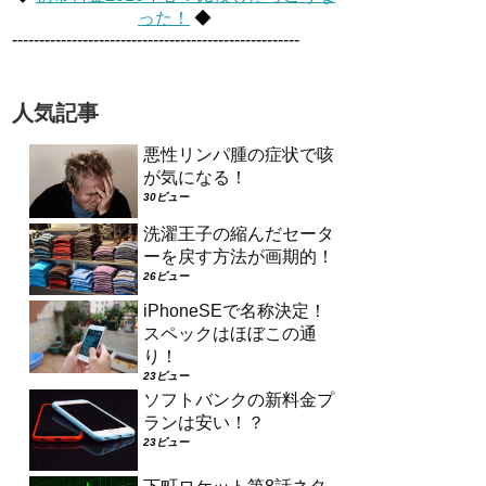
った！
◆
-----------------------------------------------------
人気記事
悪性リンパ腫の症状で咳
が気になる！
30ビュー
洗濯王子の縮んだセータ
ーを戻す方法が画期的！
26ビュー
iPhoneSEで名称決定！
スペックはほぼこの通
り！
23ビュー
ソフトバンクの新料金プ
ランは安い！？
23ビュー