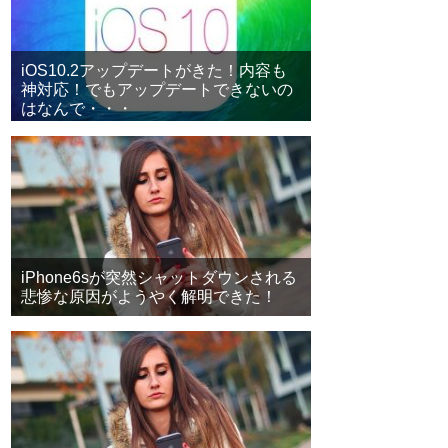
iOS10.2アップデートがきた！内容も
神対応！でもアップデートできないの
はなんで・・・
iPhone6sが突然シャットダウンされる
悲惨な原因がようやく解明できた！