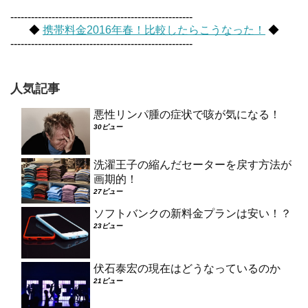
-----------------------------------------------------
◆
携帯料金2016年春！比較したらこうなった！
◆
-----------------------------------------------------
人気記事
悪性リンパ腫の症状で咳が気になる！
30ビュー
洗濯王子の縮んだセーターを戻す方法が
画期的！
27ビュー
ソフトバンクの新料金プランは安い！？
23ビュー
伏石泰宏の現在はどうなっているのか
21ビュー