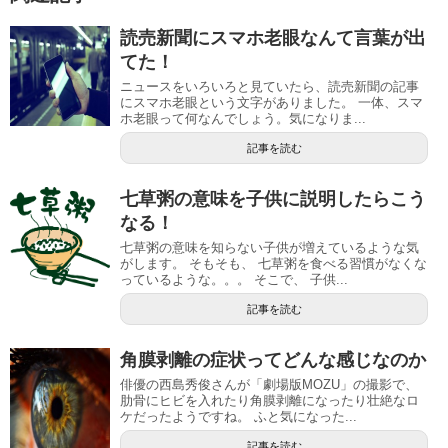
読売新聞にスマホ老眼なんて言葉が出
てた！
ニュースをいろいろと見ていたら、読売新聞の記事
にスマホ老眼という文字がありました。 一体、スマ
ホ老眼って何なんでしょう。気になりま...
記事を読む
七草粥の意味を子供に説明したらこう
なる！
七草粥の意味を知らない子供が増えているような気
がします。 そもそも、 七草粥を食べる習慣がなくな
っているような。。。 そこで、 子供...
記事を読む
角膜剥離の症状ってどんな感じなのか
俳優の西島秀俊さんが「劇場版MOZU」の撮影で、
肋骨にヒビを入れたり角膜剥離になったり壮絶なロ
ケだったようですね。 ふと気になった...
記事を読む