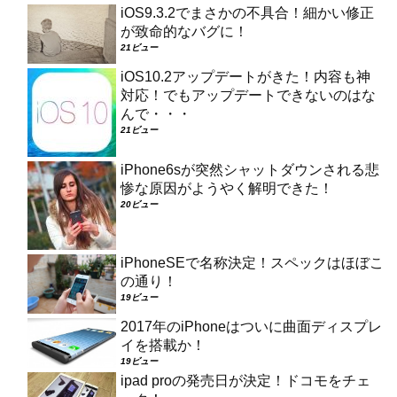
iOS9.3.2でまさかの不具合！細かい修正
が致命的なバグに！
21ビュー
iOS10.2アップデートがきた！内容も神
対応！でもアップデートできないのはな
んで・・・
21ビュー
iPhone6sが突然シャットダウンされる悲
惨な原因がようやく解明できた！
20ビュー
iPhoneSEで名称決定！スペックはほぼこ
の通り！
19ビュー
2017年のiPhoneはついに曲面ディスプレ
イを搭載か！
19ビュー
ipad proの発売日が決定！ドコモをチェ