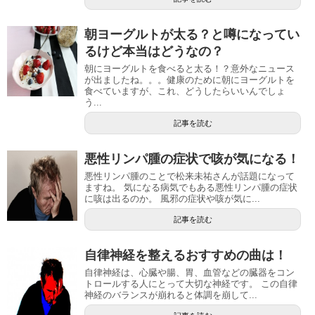
朝ヨーグルトが太る？と噂になってい
るけど本当はどうなの？
朝にヨーグルトを食べると太る！？意外なニュース
が出ましたね。。。健康のために朝にヨーグルトを
食べていますが、これ、どうしたらいいんでしょ
う...
記事を読む
悪性リンパ腫の症状で咳が気になる！
悪性リンパ腫のことで松来未祐さんが話題になって
ますね。 気になる病気でもある悪性リンパ腫の症状
に咳は出るのか。 風邪の症状や咳が気に...
記事を読む
自律神経を整えるおすすめの曲は！
自律神経は、心臓や腸、胃、血管などの臓器をコン
トロールする人にとって大切な神経です。 この自律
神経のバランスが崩れると体調を崩して...