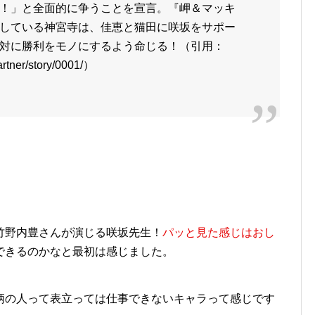
！」と全面的に争うことを宣言。『岬＆マッキ
している神宮寺は、佳恵と猫田に咲坂をサポー
対に勝利をモノにするよう命じる！（引用：
artner/story/0001/）
竹野内豊さんが演じる咲坂先生！
パッと見た感じはおし
できるのかなと最初は感じました。
柄の人って表立っては仕事できないキャラって感じです