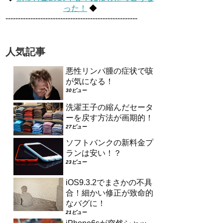
った！
◆
-----------------------------------------------------
人気記事
悪性リンパ腫の症状で咳
が気になる！
30ビュー
洗濯王子の縮んだセータ
ーを戻す方法が画期的！
27ビュー
ソフトバンクの新料金プ
ランは安い！？
23ビュー
iOS9.3.2でまさかの不具
合！細かい修正が致命的
なバグに！
21ビュー