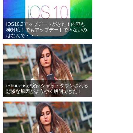
iOS10.2アップデートがきた！内容も
神対応！でもアップデートできないの
はなんで・・・
iPhone6sが突然シャットダウンされる
悲惨な原因がようやく解明できた！