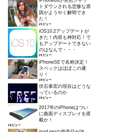
iPhone6sが突然シャッ
トダウンされる悲惨な原
因がようやく解明でき
た！
21ビュー
iOS10.2アップデートが
きた！内容も神対応！で
もアップデートできない
のはなんで・・・
21ビュー
iPhoneSEで名称決定！
スペックはほぼこの通
り！
19ビュー
伏石泰宏の現在はどうな
っているのか
19ビュー
2017年のiPhoneはつい
に曲面ディスプレイを搭
載か！
19ビュー
ipad proの発売日が決